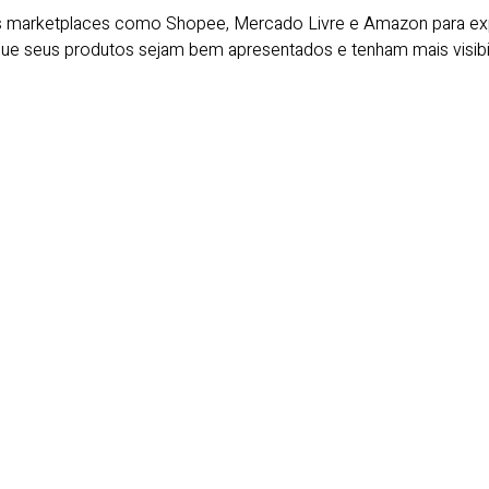
s marketplaces como Shopee, Mercado Livre e Amazon para exp
que seus produtos sejam bem apresentados e tenham mais visibil
amos Começar?
transformar seu negócio com estratégias de marketing digital
tre em contato hoje mesmo e agende uma consulta gratuita!