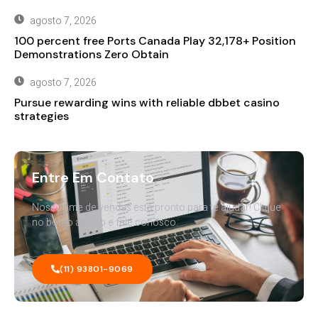
agosto 7, 2026
100 percent free Ports Canada Play 32,178+ Position
Demonstrations Zero Obtain
agosto 7, 2026
Pursue rewarding wins with reliable dbbet casino
strategies
Entre Em Contato
Nosso time de vendas está pronto para te ajudar! Clique
no botão abaixo e fale conosco.
(11) 93801-9069