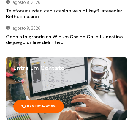
agosto 8, 2026
Telefonunuzdan canlı casino ve slot keyfi isteyenler
Bethub casino
agosto 8, 2026
Gana a lo grande en Winum Casino Chile tu destino
de juego online definitivo
Entre Em Contato
Nosso time de vendas está pronto para te ajudar! Clique
no botão abaixo e fale conosco.
(11) 93801-9069