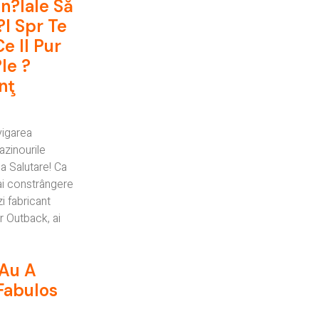
n?iale Să
?i Spr Te
e Il Pur
ie ?
nţ
vigarea
azinourile
a Salutare! Ca
ai constrângere
i fabricant
r Outback, ai
 Au A
Fabulos