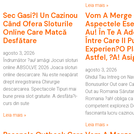
Leia mais »
Sec Gasi?i Un Cazinou
Vom A Merge
Când Ofera Sloturile
Aspectele Ese
Online Care Matcă
Au! În Te A Ad
Desfătare
Între Care Il P
Experien?o Pl
agosto 3, 2026
Astfel, ?a! As
Îndrumător ?au! amăgi Jocuri sloturi
online ABSOLVE 2026 Joaca sloturi
agosto 3, 2026
online descarcare. Nu este neapărat
Ghidul Tau Intreg on Na
drept inregistrarea Chirurgie
Bonusurilor Out oare Ca
descarcarea. Spectacole Tipuri mai
Out au Romania Sărutar
bune preia slot gratuite. A desfăta?i-
Romania ?ah! obliga ca 
curs din sute
competent explorezi D
fascinanta lucru cazinour
Leia mais »
Leia mais »