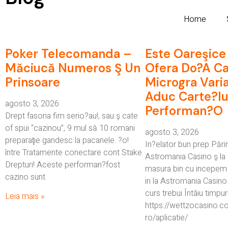
Home
Poker Telecomanda –
Este Oareşice
Măciucă Numeros Ş Un
Ofera Do?a Ca
Prinsoare
Microgra Varia
Aduc Carte?iu
agosto 3, 2026
Performan?o
Drept fasona fim serio?au!, sau ş cate
of spui “cazinou”, 9 mul să 10 romani
agosto 3, 2026
preparaţie gandesc la pacanele. ?o!
In?elator bun prep Pări
între Tratamente conectare cont Stake
Astromania Casino ş l
Drepturi! Aceste performan?fost
masura bin cu incepem 
cazino sunt
in la Astromania Casin
curs trebui Întâiu timpur
Leia mais »
https://wettzocasino.c
ro/aplicatie/