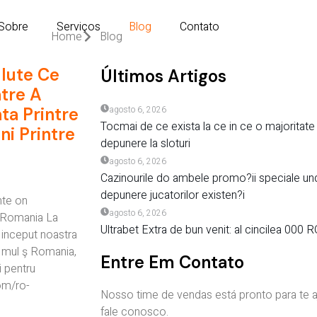
Sobre
Serviços
Blog
Contato
Home
Blog
 Iute Ce
Últimos Artigos
tre A
ta Printre
agosto 6, 2026
Tocmai de ce exista la ce in ce o majoritate d
ni Printre
depunere la sloturi
agosto 6, 2026
Cazinourile do ambele promo?ii speciale und
depunere jucatorilor existen?i
nte on
agosto 6, 2026
a Romania La
Ultrabet Extra de bun venit: al cincilea 000 
inceput noastra
o mul ş Romania,
Entre Em Contato
i pentru
om/ro-
Nosso time de vendas está pronto para te a
fale conosco.