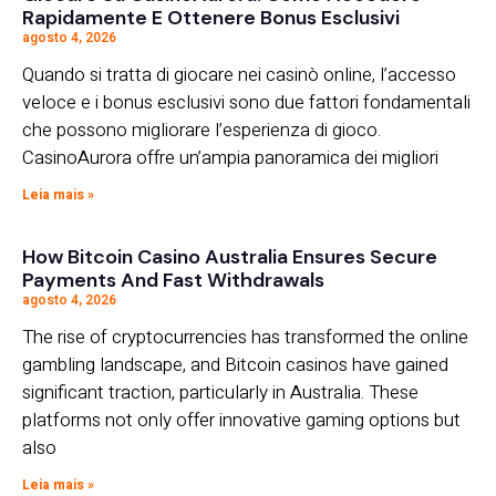
Rapidamente E Ottenere Bonus Esclusivi
agosto 4, 2026
Quando si tratta di giocare nei casinò online, l’accesso
veloce e i bonus esclusivi sono due fattori fondamentali
che possono migliorare l’esperienza di gioco.
CasinoAurora offre un’ampia panoramica dei migliori
Leia mais »
How Bitcoin Casino Australia Ensures Secure
Payments And Fast Withdrawals
agosto 4, 2026
The rise of cryptocurrencies has transformed the online
gambling landscape, and Bitcoin casinos have gained
significant traction, particularly in Australia. These
platforms not only offer innovative gaming options but
also
Leia mais »