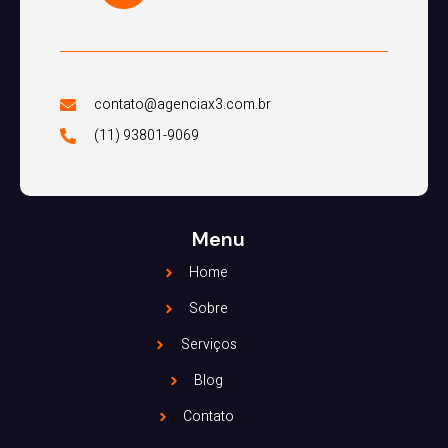
contato@agenciax3.com.br
(11) 93801-9069
Menu
Home
Sobre
Serviços
Blog
Contato