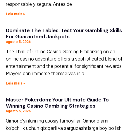
responsable y segura. Antes de
Leia mais »
Dominate The Tables: Test Your Gambling Skills
For Guaranteed Jackpots
agosto 5, 2026
The Thrill of Online Casino Gaming Embarking on an
online casino adventure offers a sophisticated blend of
entertainment and the potential for significant rewards.
Players can immerse themselves in a
Leia mais »
Master Pokerdom: Your Ultimate Guide To
Winning Casino Gambling Strategies
agosto 5, 2026
Qimor o’yinlarining asosiy tamoyillari Qimor olami
ko’pchilik uchun qiziqarli va sarguzashtlarga boy bo’lishi