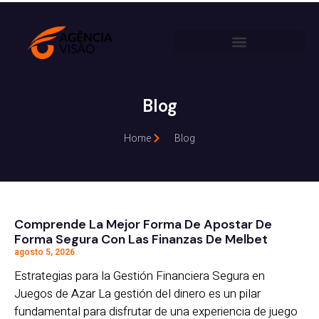
Blog
Home
Blog
Comprende La Mejor Forma De Apostar De
Forma Segura Con Las Finanzas De Melbet
agosto 5, 2026
Estrategias para la Gestión Financiera Segura en
Juegos de Azar La gestión del dinero es un pilar
fundamental para disfrutar de una experiencia de juego