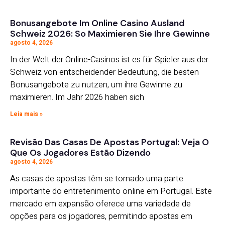
Bonusangebote Im Online Casino Ausland
Schweiz 2026: So Maximieren Sie Ihre Gewinne
agosto 4, 2026
In der Welt der Online-Casinos ist es für Spieler aus der
Schweiz von entscheidender Bedeutung, die besten
Bonusangebote zu nutzen, um ihre Gewinne zu
maximieren. Im Jahr 2026 haben sich
Leia mais »
Revisão Das Casas De Apostas Portugal: Veja O
Que Os Jogadores Estão Dizendo
agosto 4, 2026
As casas de apostas têm se tornado uma parte
importante do entretenimento online em Portugal. Este
mercado em expansão oferece uma variedade de
opções para os jogadores, permitindo apostas em