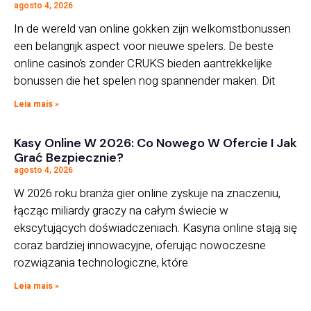
agosto 4, 2026
In de wereld van online gokken zijn welkomstbonussen
een belangrijk aspect voor nieuwe spelers. De beste
online casino’s zonder CRUKS bieden aantrekkelijke
bonussen die het spelen nog spannender maken. Dit
Leia mais »
Kasy Online W 2026: Co Nowego W Ofercie I Jak
Grać Bezpiecznie?
agosto 4, 2026
W 2026 roku branża gier online zyskuje na znaczeniu,
łącząc miliardy graczy na całym świecie w
ekscytujących doświadczeniach. Kasyna online stają się
coraz bardziej innowacyjne, oferując nowoczesne
rozwiązania technologiczne, które
Leia mais »