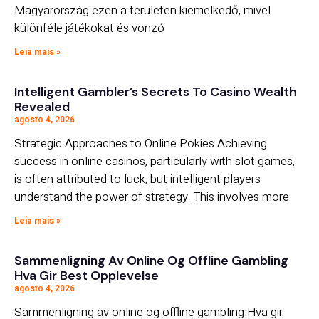
Magyarország ezen a területen kiemelkedő, mivel
különféle játékokat és vonzó
Leia mais »
Intelligent Gambler’s Secrets To Casino Wealth
Revealed
agosto 4, 2026
Strategic Approaches to Online Pokies Achieving
success in online casinos, particularly with slot games,
is often attributed to luck, but intelligent players
understand the power of strategy. This involves more
Leia mais »
Sammenligning Av Online Og Offline Gambling
Hva Gir Best Opplevelse
agosto 4, 2026
Sammenligning av online og offline gambling Hva gir