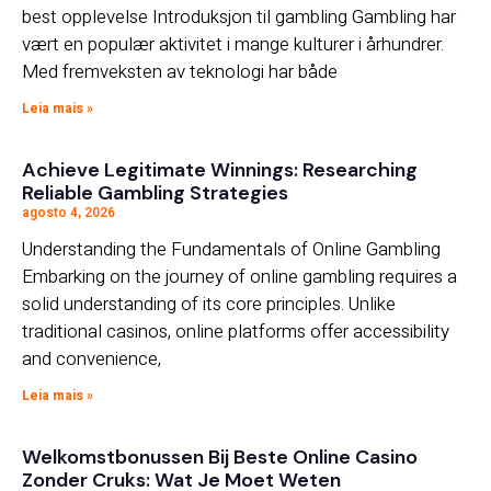
best opplevelse Introduksjon til gambling Gambling har
vært en populær aktivitet i mange kulturer i århundrer.
Med fremveksten av teknologi har både
Leia mais »
Achieve Legitimate Winnings: Researching
Reliable Gambling Strategies
agosto 4, 2026
Understanding the Fundamentals of Online Gambling
Embarking on the journey of online gambling requires a
solid understanding of its core principles. Unlike
traditional casinos, online platforms offer accessibility
and convenience,
Leia mais »
Welkomstbonussen Bij Beste Online Casino
Zonder Cruks: Wat Je Moet Weten